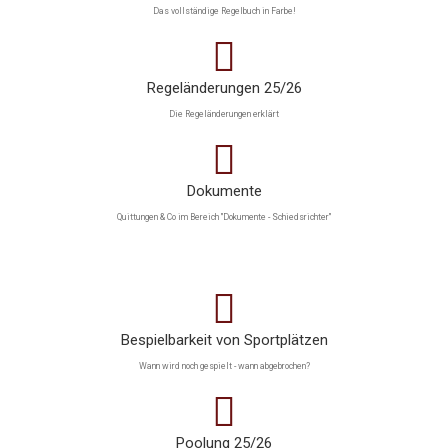
Das vollständige Regelbuch in Farbe!
Regeländerungen 25/26
Die Regeländerungen erklärt
Dokumente
Quittungen & Co im Bereich "Dokumente - Schiedsrichter"
Bespielbarkeit von Sportplätzen
Wann wird noch gespielt - wann abgebrochen?
Poolung 25/26