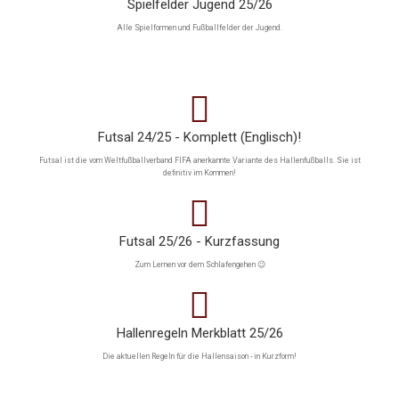
Spielfelder Jugend 25/26
Alle Spielformen und Fußballfelder der Jugend.
Futsal 24/25 - Komplett (Englisch)!
Futsal ist die vom Weltfußballverband FIFA anerkannte Variante des Hallenfußballs. Sie ist
definitiv im Kommen!
Futsal 25/26 - Kurzfassung
Zum Lernen vor dem Schlafengehen 😉
Hallenregeln Merkblatt 25/26
Die aktuellen Regeln für die Hallensaison - in Kurzform!