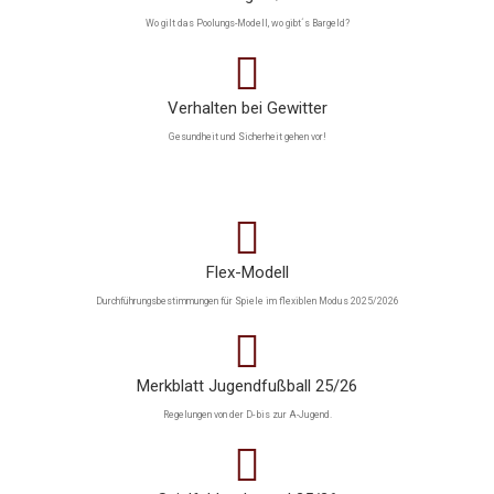
Wo gilt das Poolungs-Modell, wo gibt´s Bargeld?
Verhalten bei Gewitter
Gesundheit und Sicherheit gehen vor!
Flex-Modell
Durchführungsbestimmungen für Spiele im flexiblen Modus 2025/2026
Merkblatt Jugendfußball 25/26
Regelungen von der D- bis zur A-Jugend.